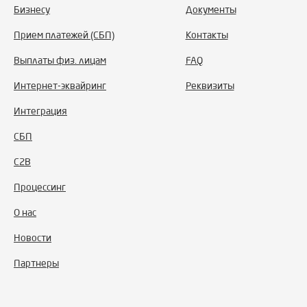
Подвал
Бизнесу
Документы
сайта
Прием платежей (СБП)
Контакты
Выплаты физ. лицам
FAQ
Интернет-эквайринг
Реквизиты
Интеграция
СБП
С2B
Процессинг
О нас
Новости
Партнеры