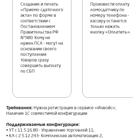
Создание и печать
Произвести оплату
«Приемо-сдаточного
ломосдатчику по
акта» по форме в
номеру телефона -
соответствии с
кассиру останется
Постановлением
только нажать
Правительства РФ
кнопку «Оплатить».
Nº980. Кому не
нужен ПСА - могут на
основании своего
поступления
товаров сразу
совершить выплату
по СБП
Требования:
Нужна регистрация в сервисе «Инвойс»;
Наличие 1С совместимой конфигурации.
Поддерживаемые конфигурации:
• УТ c 11.5.16.80 - Управление торговлей 11;
• КА c 2.5.12.243- Комплексная автоматизация 2;