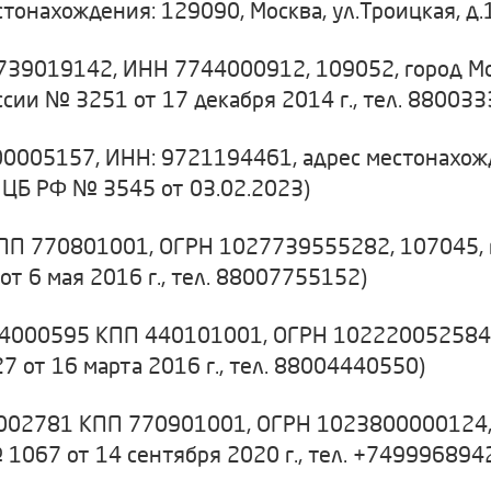
тонахождения: 129090, Москва, ул.Троицкая, д.1
39019142, ИНН 7744000912, 109052, город Мос
сии № 3251 от 17 декабря 2014 г., тел. 88003
0005157, ИНН: 9721194461, адрес местонахожде
ия ЦБ РФ № 3545 от 03.02.2023)
 770801001, ОГРН 1027739555282, 107045, гор
т 6 мая 2016 г., тел. 88007755152)
00595 КПП 440101001, ОГРН 1022200525841, 15
7 от 16 марта 2016 г., тел. 88004440550)
781 КПП 770901001, ОГРН 1023800000124, 1090
 1067 от 14 сентября 2020 г., тел. +749996894