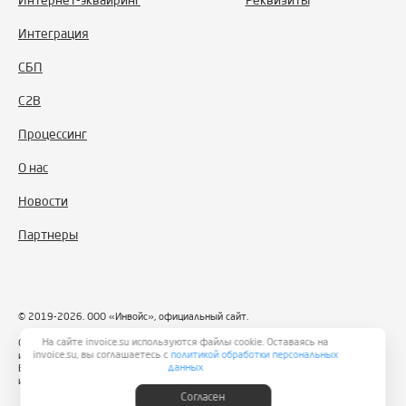
Интернет-эквайринг
Реквизиты
Интеграция
СБП
С2B
Процессинг
О нас
Новости
Партнеры
© 2019-2026. ООО «Инвойс», официальный сайт.
На сайте invoice.su используются файлы cookie. Оставаясь на
ООО «Инвойс» использует файлы «cookie» с целью персонализации сервисов
invoice.su, вы соглашаетесь с
политикой обработки персональных
и повышения удобства пользования веб-сайтом. Если Вы не хотите, чтобы
данных
Ваши пользовательские данные обрабатывались, пожалуйста, ограничьте
их использование в своём браузере.
Политика конфиденциальности
Согласен